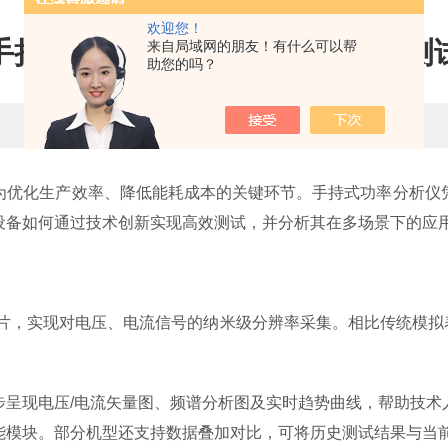
欢迎您！
手持式功率分析仪如何赋能高效测
来自局域网的朋友！有什么可以帮
助您的吗？
更新时间：2025-09-25 点击次数：592
优化生产效率、降低能耗成本的关键环节。手持式功率分析仪凭
设备如何通过技术创新实现高效测试，并分析其在多场景下的应
芯片，实现对电压、电流信号的纳米级分辨率采集。相比传统模拟
现电压/电流矢量图、频谱分析图及实时趋势曲线，帮助技术
能模块。部分机型还支持数据叠加对比，可将历史测试结果与当