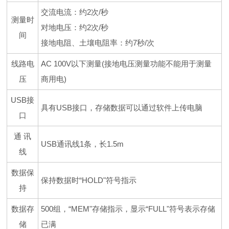
交流电流：约2次/秒
测量时
对地电压：约2次/秒
间
接地电阻、土壤电阻率：约7秒/次
线路电
AC 100V以下测量(接地电压测量功能不能用于测量
压
商用电)
USB接
具有USB接口，存储数据可以通过软件上传电脑
口
通 讯
USB通讯线1条，长1.5m
线
数据保
保持数据时“HOLD"符号指示
持
数据存
500组，“MEM"存储指示，显示“FULL"符号表示存储
储
已满