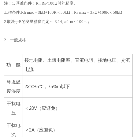
注：1. 基准条件：Rh Rs<100Ω时的精度。
工作条件:Rh max＝3kΩ+100R＜50kΩ；Rs max＝3kΩ+100R＜50kΩ
2.取决于R的测量精度而定,π=3.14, a:1 m～100m；
2、一般规格
接地电阻、土壤电阻率、直流电阻、接地电压、交流
功 能
电流
环境温
23℃±5℃，75%rh以下
度湿度
干扰电
＜20V（应避免）
压
干扰电
＜2A（应避免）
流