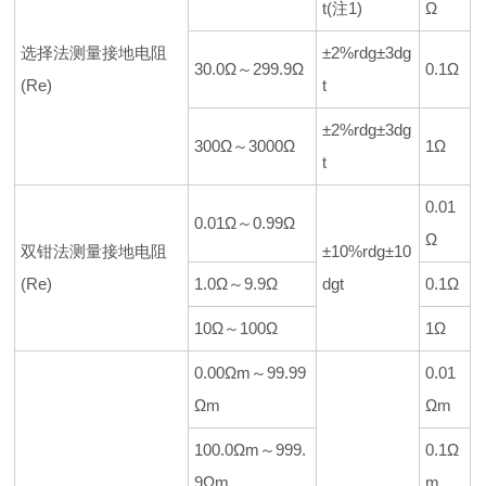
t(注1)
Ω
选择法测量接地电阻
±2%rdg±3dg
30.0Ω～299.9Ω
0.1Ω
(Re)
t
±2%rdg±3dg
300Ω～3000Ω
1Ω
t
0.01
0.01Ω～0.99Ω
Ω
双钳法测量接地电阻
±10%rdg±10
(Re)
1.0Ω～9.9Ω
dgt
0.1Ω
10Ω～100Ω
1Ω
0.00Ωm～99.99
0.01
Ωm
Ωm
100.0Ωm～999.
0.1Ω
9Ωm
m