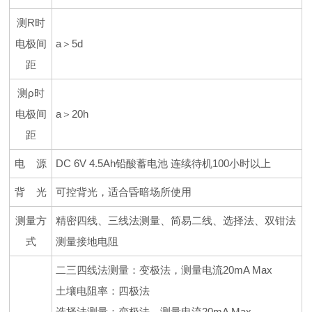
测R时
电极间
a＞5d
距
测ρ时
电极间
a＞20h
距
电 源
DC 6V 4.5Ah铅酸蓄电池 连续待机100小时以上
背 光
可控背光，适合昏暗场所使用
测量方
精密四线、三线法测量、简易二线、选择法、双钳法
式
测量接地电阻
二三四线法测量：变极法，测量电流20mA Max
土壤电阻率：四极法
选择法测量：变极法，测量电流20mA Max