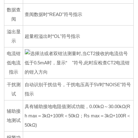
数据查
查阅数据时“READ"符号指示
阅
溢出显
超量程溢出时“OL"符号指示
示
电流钳
选择法或者双钳法测量时,当CT2接收的电流信号
低电流
低于0.5mA时，显示“ "符号,此时应检查CT2电流钳
指示
的钳入方向
干扰测
自动识别干扰信号，干扰电压高于5V时“NOISE"符号
试
指示
具有辅助接地电阻值测试功能，0.00kΩ～30.00kΩ(R
辅助接
h max＝3kΩ+100R＜50kΩ；Rs max＝3kΩ+100R＜
地测试
50kΩ)
报警功