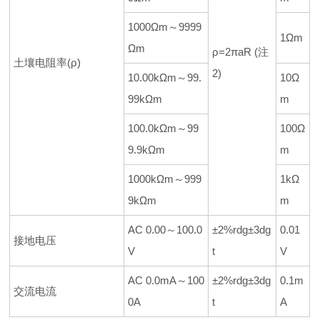
1000Ωm～9999
1Ωm
Ωm
ρ=2πaR (注
土壤电阻率(ρ)
2)
10.00kΩm～99.
10Ω
99kΩm
m
100.0kΩm～99
100Ω
9.9kΩm
m
1000kΩm～999
1kΩ
9kΩm
m
AC 0.00～100.0
±2%rdg±3dg
0.01
接地电压
V
t
V
AC 0.0mA～100
±2%rdg±3dg
0.1m
交流电流
0A
t
A