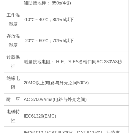
辅助接地棒： 850g(4根)
工作温
-10℃～40℃；80%rh以下
湿度
存放温
-20℃～60℃；70%rh以下
湿度
过载保
测量接地电阻： H-E、S-ES各端口间AC 280V/3秒
护
绝缘电
20MΩ以上(电路与外壳之间500V)
阻
耐 压
AC 3700V/rms(电路与外壳之间)
电磁特
IEC61326(EMC)
性
IEC61010-1(CAT Ⅲ 300V、CAT IV 150V、污染度