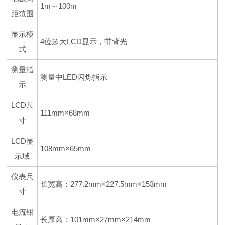
1m～100m
距范围
显示模
4位超大LCD显示，带背光
式
测量指
测量中LED闪烁指示
示
LCD尺
111mm×68mm
寸
LCD显
108mm×65mm
示域
仪表尺
长宽高：277.2mm×227.5mm×153mm
寸
电流钳
长厚高：101mm×27mm×214mm