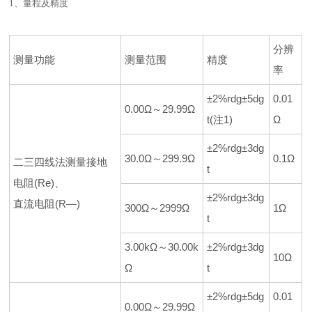
1、量程及精度
分辨
测量功能
测量范围
精度
率
±2%rdg±5dg
0.01
0.00Ω～29.99Ω
t(注1)
Ω
±2%rdg±3dg
30.0Ω～299.9Ω
0.1Ω
二三四线法测量接地
t
电阻(Re)、
±2%rdg±3dg
直流电阻(R—)
300Ω～2999Ω
1Ω
t
3.00kΩ～30.00k
±2%rdg±3dg
10Ω
Ω
t
±2%rdg±5dg
0.01
0.00Ω～29.99Ω