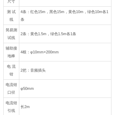
尺寸
测 试
4条：红色15m，黑色15m，黄色10m，绿色10m各1
线
条
简易测
2条：黄色1.5m，绿色1.5m各1条
试线
辅助接
4根：φ10mm×200mm
地棒
电 流
2把：音频插头
钳
电流钳
φ50mm
口径
电流钳
长2m
引线