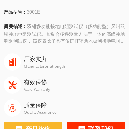
产品型号：
3001E
简要描述：
双钳多功能接地电阻测试仪（多功能型）又叫双
钳接地电阻测试仪。其集合多种测量方法于一体的高级接地
电阻测试仪， 该仪表除了具有传统打辅助地极测接地电阻的
功能外，还具备了无辅助地极测量的功能。它采用了超大
LCD灰白屏背光显示和微处理机技术，通过微处理器控制精
厂家实力
密4线法、3线法和简易2线法、选择法、双钳法测量接地电
Manufacturer Strength
阻测试。采用大口径电流钳设计，利用双钳口测量技术，无
需打辅助地极、无需将接地体与设备隔离
有效保修
Valid Warranty
质量保障
Quality Assurance